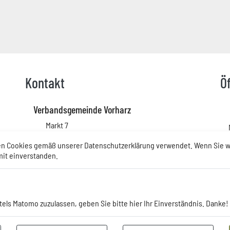
Kontakt
Ö
Verbandsgemeinde Vorharz
Link zur Google-Maps Navigation
Markt 7
38828 Wegeleben
n Cookies gemäß unserer Datenschutzerklärung verwendet. Wenn Sie we
Sachsen-Anhalt
amit einverstanden.
+49 39423 8510
+49 39423 85191
Info@vorharz.net
tels Matomo zuzulassen, geben Sie bitte hier Ihr Einverständnis. Danke!
www.vorharz.net