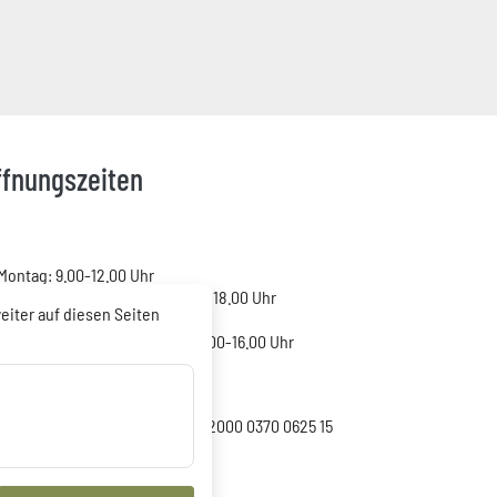
ffnungszeiten
Montag: 9.00-12.00 Uhr
Dienstag: 9.00-12.00 und 14.00-18.00 Uhr
iter auf diesen Seiten
Mittwoch: geschlossen
Donnerstag: 9.00-12.00 und 14.00-16.00 Uhr
Freitag: 9.00-12.00 Uhr
Kontoverbindung:
Harzsparkasse IBAN DE56 8105 2000 0370 0625 15