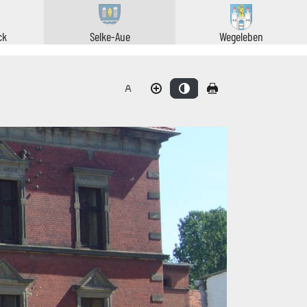
ck
Selke-Aue
Wegeleben
haltfläche