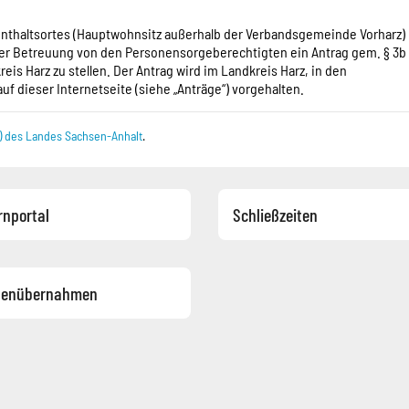
enthaltsortes (Hauptwohnsitz außerhalb der Verbandsgemeinde Vorharz)
n der Betreuung von den Personensorgeberechtigten ein Antrag gem. § 3b
is Harz zu stellen. Der Antrag wird im Landkreis Harz, in den
f dieser Internetseite (siehe „Anträge“) vorgehalten.
 des Landes Sachsen-Anhalt
.
rnportal
Schließzeiten
tenübernahmen