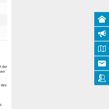
t der
chen
z des
es