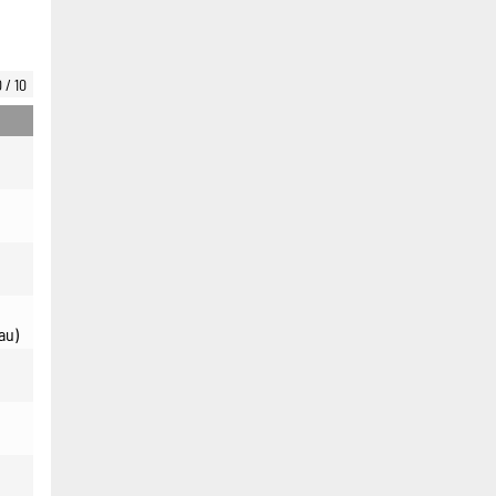
0 / 10
au)