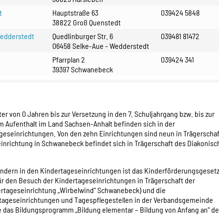
t
Hauptstraße 63
039424 5848
38822 Groß Quenstedt
Wedderstedt
Quedlinburger Str. 6
039481 81472
06458 Selke-Aue - Wedderstedt
Pfarrplan 2
039424 341
39397 Schwanebeck
r von 0 Jahren bis zur Versetzung in den 7. Schuljahrgang bzw. bis zur
 Aufenthalt im Land Sachsen-Anhalt befinden sich in der
eseinrichtungen. Von den zehn Einrichtungen sind neun in Trägerschaf
nrichtung in Schwanebeck befindet sich in Trägerschaft des Diakonis
indern in den Kindertageseinrichtungen ist das Kinderförderungsgeset
ür den Besuch der Kindertageseinrichtungen in Trägerschaft der
dertageseinrichtung „Wirbelwind“ Schwanebeck) und die
rtageseinrichtungen und Tagespflegestellen in der Verbandsgemeinde
e das Bildungsprogramm „Bildung elementar – Bildung von Anfang an“ d