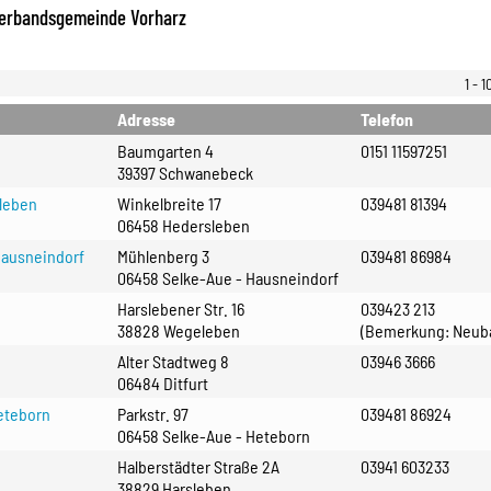
 Verbandsgemeinde Vorharz
1 - 1
Adresse
Telefon
Baumgarten 4
0151 11597251
39397 Schwanebeck
leben
Winkelbreite 17
039481 81394
06458 Hedersleben
Hausneindorf
Mühlenberg 3
039481 86984
06458 Selke-Aue - Hausneindorf
Harslebener Str. 16
039423 213
38828 Wegeleben
(Bemerkung: Neub
Alter Stadtweg 8
03946 3666
06484 Ditfurt
eteborn
Parkstr. 97
039481 86924
06458 Selke-Aue - Heteborn
Halberstädter Straße 2A
03941 603233
38829 Harsleben