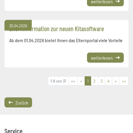
weiterlesen
30.04.2026
Elterninformation zur neuen Kitasoftware
Ab dem 01.04.2026 bietet Ihnen das Elternportal viele Vorteile
weiterlesen
1-8 von 31
««
«
1
2
3
4
»
»»
Zurück
Service