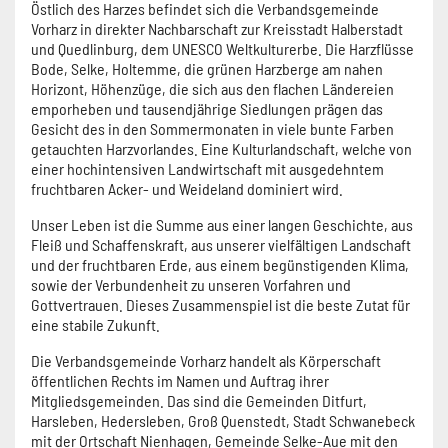
Östlich des Harzes befindet sich die Verbandsgemeinde
Vorharz in direkter Nachbarschaft zur Kreisstadt Halberstadt
und Quedlinburg, dem UNESCO Weltkulturerbe. Die Harzflüsse
Bode, Selke, Holtemme, die grünen Harzberge am nahen
Horizont, Höhenzüge, die sich aus den flachen Ländereien
emporheben und tausendjährige Siedlungen prägen das
Gesicht des in den Sommermonaten in viele bunte Farben
getauchten Harzvorlandes. Eine Kulturlandschaft, welche von
einer hochintensiven Landwirtschaft mit ausgedehntem
fruchtbaren Acker- und Weideland dominiert wird.
Unser Leben ist die Summe aus einer langen Geschichte, aus
Fleiß und Schaffenskraft, aus unserer vielfältigen Landschaft
und der fruchtbaren Erde, aus einem begünstigenden Klima,
sowie der Verbundenheit zu unseren Vorfahren und
Gottvertrauen. Dieses Zusammenspiel ist die beste Zutat für
eine stabile Zukunft.
Die Verbandsgemeinde Vorharz handelt als Körperschaft
öffentlichen Rechts im Namen und Auftrag ihrer
Mitgliedsgemeinden. Das sind die Gemeinden Ditfurt,
Harsleben, Hedersleben, Groß Quenstedt, Stadt Schwanebeck
mit der Ortschaft Nienhagen, Gemeinde Selke-Aue mit den