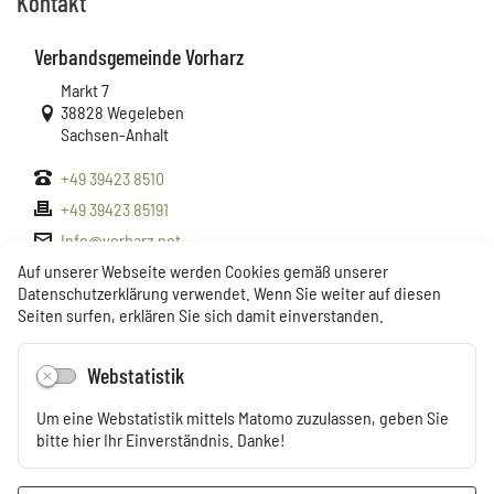
Kontakt
Verbandsgemeinde Vorharz
Link zur Google-Maps Navigation
Markt 7
38828 Wegeleben
Sachsen-Anhalt
+49 39423 8510
+49 39423 85191
Info@vorharz.net
www.vorharz.net
Auf unserer Webseite werden Cookies gemäß unserer
Datenschutzerklärung verwendet. Wenn Sie weiter auf diesen
Seiten surfen, erklären Sie sich damit einverstanden.
Öffnungszeiten
Webstatistik
Um eine Webstatistik mittels Matomo zuzulassen, geben Sie
Montag: 9.00-12.00 Uhr
bitte hier Ihr Einverständnis. Danke!
Dienstag: 9.00-12.00 und 14.00-18.00 Uhr
Mittwoch: geschlossen